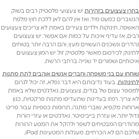
בחרו צעצועים בזהירות
יש צעצועי פלסטיק רבים בשוק
הנשברים כמעט מיד, ואז אין להם לאן ללכת חוץ מלפח
האשפה. תינוקות וילדים צעירים באמת לא צריכים צעצועים
רבים, אז עדיף איכות על כמות אם אפשר. יש צעצועים
נהדרים ונשכנים העשויים מעץ, והם הרבה יותר בטוחים
לתינוק לכירסום מאשר פלסטיק זול. יש המון צעצועים
איכותיים ושמורים יד שנייה ברחבי הרשת.
שוחחו עם בני משפחה וחברים אנשים אוהבים לתת מתנות
לתינוקות
. בעוד נדיבותם היא דבר נפלא, זה יכול לגרום
למספר עצום של בגדים, צעצועים, גאדג'טים שלא באמת
לא צריך. רמזו בעדינות שתעדיפו מתנות פרקטיות, כגון
ארוחות מקפיא, שוברי מתנה, תרומות כספיות עבור פריט
גדול יותר, או עזרת בייביסיטר. גאדג'טים או עזרי הורות
מהודרים המבטיחים לשפר ולהקל את המסע ההורות
שלכם הם לא הכרחיים. מעגלות המטעינות iPad,