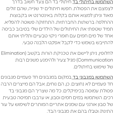
השתמשו בחיתולי בד
חיתולי בד הם צעד חשוב בדרך
לצמצם את הפסולת. חפשו חיתולים יד שנייה, שהם זולים
מאוד וניתן למצוא אותם בקלות באינטרנט או בקבוצות
ההחלפה ברשתות החברתיות. התחזוקה פשוטה להפליא.
תמיד שטפתי את החיתולים של הילדים שלי בסיבוב כביסה
אחד של מים חמים עם חומרי ניקוי טבעיים ותליתי אותם
להתייבש בשמש כדי לקבל אפקט הלבנה טבעי.
לחלופין, ניתן ליישם את טכניקת הורות בקשב (Elimination
Communication) מגיל צעיר ולהימנע משנים רבות
של שימוש בחיתולים.
השתמשו במגבוני בד
במקום במגבונים חד פעמיים מגבונים
חד פעמיים לא נחוצים. כן, הם נוחים, אבל הם מייצרים הרבה
פסולת עמוסה בכימיקלים. כל מה שצריך הם מגבוני בד
רכים. השתמשו במים חמים וסבון, או ערבבו תמיסה טבעית
של סבון אורגני עם שמנים אתריים המותרים לשימוש על עור
התינוק וטבלו בהם את מגבוני הבד.