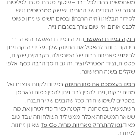
משתמשים בהם לכל דבר – עיטוף, מגבת, מגבון לפליטות,
והגנה על הבגדים של ההורים. יש שק סמרטוטים נגיש
לסידור הבלאגן (יהיה הרבה!) ובסיום השימוש ניתן פשוט
לכבס אותם. אין שום צורך במגבות נייר.
הנקה במידת האפשר
הנקה במידת האפשר היא הדרך
הירוקה ביותר להאכיל את התינוק שלך. על ידי הנקה ניתן
להימנע מאריזות רבות של הפורמולה, בקבוקים, שקיות,
פטמות, וציוד הסטריליזציה. זה גם חוסך הרבה כסף, אלפי
שקלים בשנה הראשונה.
הכינו בעצמכם את מזון התינוק
במקום לקנות צנצנת של
מחית ירקות, ניתן להכין לבד. ניתן להכין כמות ולאחסן
במכלים לשימוש חוזר. ככל שהבנים שלי התבגרו,
השתמשתי במטחנת יד קטנה מאוד כדי לטחון את מה
ששאר המשפחה אכלה ממש ליד השולחן וזה עבד טוב
מאוד.
נסו להתרחק מאריזות מחית To-Go
שאינן ניתנות
למחזור.