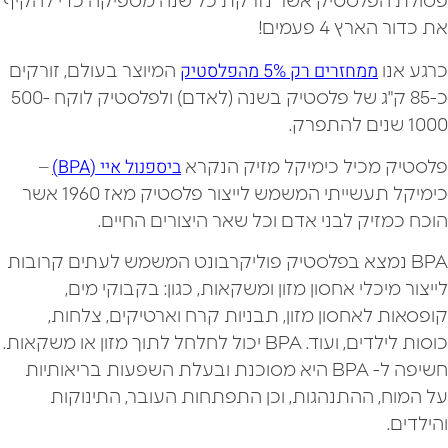
פסולת הפלסטיק אשר נזרקת כל שנה מספיקה כדי להקיף
את כדור הארץ 4 פעמים!
ממחזרים רק 5% מהפלסטיק
כרגע אנו
המיוצר בעולם, זורקים
כ-85 ק"ג של פלסטיק בשנה (לאדם) ולפלסטיק לוקח 500-
1000 שנים להתפרק.
ביספנול איי (BPA)
פלסטיק מכיל כימיקל מזיק הנקרא
–
כימיקל תעשייתי המשמש לייצור פלסטיק מאז 1960 אשר
הוכח כמזיק לבני אדם וכל שאר היצורים החיים.
BPA נמצא בפלסטיק פוליקרבונט המשמש לעתים קרובות
לייצור מיכלי אחסון מזון ומשקאות, כגון: בקבוקי מים,
קופסאות לאחסון מזון, תבניות קרח וארטיקים, צלחות,
כוסות לילדים, ועוד. BPA יכול לחלחל לתוך מזון או משקאות.
חשיפה ל- BPA היא מסוכנת ובעלת השפעות בריאותיות
על המוח, ההתנהגות, וכן התפתחות העובר, התינוקות
והילדים.