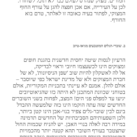
חמורים. מצוק שנהרס לעולם כבר לא תוכל לשחזרו.
לכן על העירייה, אם אכן חפצה להגן על עורף החוף
המצוקי, לפתור בעיה כאובה זו לאלתר, טרם בוא
החורף.
ב. שוברי-הגלים המוטבעים מגיאו-טיוב
הרעיון לנסות שיטה יחסית חדשנית בהגנת חופים
ומצוקים הינו לכשעצמו חיובי וראוי לבדיקה,
אל לה לאשקלון להיות שוב 'שפן הניסיונות', לא של
חברת המצוקים ולא של מדינת ישראל כפי שיוסבר –
אולם להלן. אמנם לא עיינתי בתכניות המקוריות, אולם
בטוחני שכוונת המתכנן לא היתה כזו שהגיאוטיובים
יגיעו עד למפלס פני הים! המצב, לפחות בשני השוברים
החדשים שזה עתה הוקמו הינו כזה שלמעשה ההבדל
בינם לבין שובר-גלים צפיד בנוי-אבן הינו קטן ביותר,
ולכן השפעותיהם הסביבתיות של החדשים תדמינה
במידה רבה לאלה בנויי האבן. יש להניח שכמות החול
שתצטבר בעורף השובר תהא קטנה יותר מהכמויות