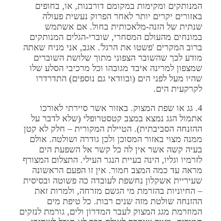
המנותקים ומקימות במקומם דורבנות, או, בחופים
באזורים יקרים יותר לאחר הפרוק נעשית פעולה
שנתית של הזנה-מלאכותית בחול. אם אשתמש
במונחים מהעולם המסחרי, שוברי-הגלים המנותקים
ברוב המקרים 'פשטו את הרגל'. אגב, אני מניח שאתה
מודע לכך שהשובר הצפוני מתוך שלושת השוברים
שמצפון למרינה איבד מגובהו וכל מרכיבי הסלע שלו
שהיו מעל לפני הים (ובוודאי גם נוספים) התדרדרו
לקרקעית הים.
4. גג או שפת המצוק. באזור אשר סיירתי לאורכו
אתמול הגג נמצא במצב קטסטרופלי (שלא לדבר על
ההזנחה הסביבתית). הטיילת המקורית – חלק לא קטן
ממנה מצוי באזור המסוכן ולכן גודרה ושולטה. אולם
בעיה קשה אשר אין לה כל קשר אל השפעת הים
לזרמיו וגליו, הינה בעיית הנגר העילי. התצלום המצורף
מראה עד כמה המצב חמור. אין זו הפעם הראשונה
שעיריית אשקלון נחשפת לעובדה כה פשוטה ובסיסית
– החיוניות בהזרמת מי הגשם מזרחה, ולמרות זאת
ההזנחה שולטת מזה שנים רבות. כל טיפת מים
המוזרמת מגג המצוק לעבר המדרון ולים, גורמת לנזקים