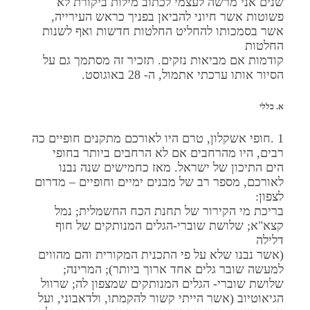
שנים אני מרשה לעצמי לכתוב מילות ביקורת לא
פשוטות אשר חיוני להביאן בפניך כראש העירייה,
אשר בסמכותו להחליט החלטות חדשות ואף לשנות
החלטות
קודמות אם מביאות נזקים. תזכיר זה מסתמך גם על
הסיור אותו ערכתי אתמול, ה- 28 באוגוסט.
א. כללי
1 .חופי אשקלון, טרם היו לאורכם מתקנים חופיים כה
רבים, היו מהרחבים אם לא הרחבים ביותר בחופי
הים התיכון של ישראל. מאז כחמישים שנה נבנו
לאורכם, מספר רב של מבנים ימיים וחופיים – מדרום
לצפון:
בריכת מי הקירור של תחנת הכח החשמלית; נמל
קצא"א; שלושת שוברי-הגלים המנותקים של חוף
דלילה
(אשר נבנו שלא על פי התכנית המקורית והם מהווים
למעשה שובר גלים אחד ארוך ביותר); המרינה;
שלושת שוברי- הגלים המנותקים שמצפון לה; שרוול
הגיאוטיוב (אשר הייתי קשור להקמתו, ולדאבוני, ועל