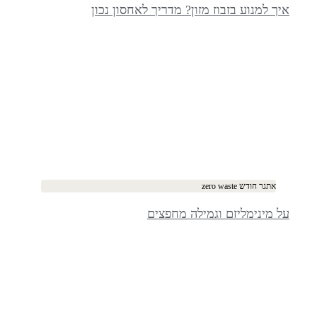
איך למנוע בזבוז מזון? מדריך לאחסון נכון
אתגר חודש zero waste
על מינימליזם וגמילה מחפצים