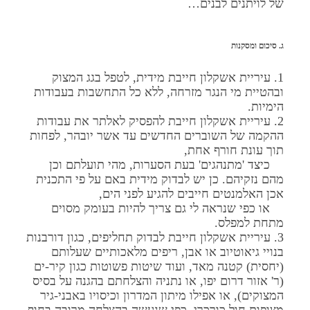
של לויתנים לבנים…
ג. סיכום ומסקנות
1. עיריית אשקלון חייבת מידית, לטפל בגג המצוק
ובהטיית מי הנגר מזרחה, ללא כל התחשבות בעבודות
הימיות.
2. עיריית אשקלון חייבת להפסיק לאלתר את עבודות
ההקמה של השוברים החדשים עד אשר יובהר, לפחות
תוך עונת חורף אחת,
כיצד 'מתנהגים' בעת הסערות, מהי תועלתם וכן
מהם נזקיהם. כן יש לבדוק מידית באם על פי התכנית
אכן האלמנטים חייבים להגיע לפני הים,
או כפי שנראה לי גם צריך להיות בעומק מסוים
מתחת למפלס.
3. עיריית אשקלון חייבת לבדוק תחליפים, כגון דורבנות
בנויי גיאוטיוב או אבן, ריפים מלאכותיים שעלותם
(יחסית) קטנה מאד, ועוד שיטות פשוטות כגון קיר-ים
(ר' אזור דרום יפו, או נתניה והצלחתם בהגנה על בסיס
המצוקים), או אפילו מיתון המדרון וכיסויו באבני-גיר