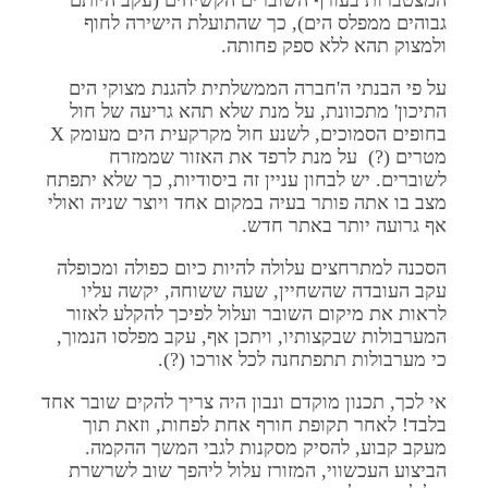
המצטברות בעורף השוברים הקשיחים (עקב היותם
גבוהים ממפלס הים), כך שהתועלת הישירה לחוף
ולמצוק תהא ללא ספק פחותה.
על פי הבנתי ה'חברה הממשלתית להגנת מצוקי הים
התיכון' מתכוונת, על מנת שלא תהא גריעה של חול
בחופים הסמוכים, לשנע חול מקרקעית הים מעומק X
מטרים (?) על מנת לרפד את האזור שממזרח
לשוברים. יש לבחון עניין זה ביסודיות, כך שלא יתפתח
מצב בו אתה פותר בעיה במקום אחד ויוצר שניה ואולי
אף גרועה יותר באתר חדש.
הסכנה למתרחצים עלולה להיות כיום כפולה ומכופלה
עקב העובדה שהשחיין, שעה ששוחה, יקשה עליו
לראות את מיקום השובר ועלול לפיכך להקלע לאזור
המערבולות שבקצותיו, ויתכן אף, עקב מפלסו הנמוך,
כי מערבולות תתפתחנה לכל אורכו (?).
אי לכך, תכנון מוקדם ונבון היה צריך להקים שובר אחד
בלבד! לאחר תקופת חורף אחת לפחות, וזאת תוך
מעקב קבוע, להסיק מסקנות לגבי המשך ההקמה.
הביצוע העכשווי, המזורז עלול ליהפך שוב לשרשרת