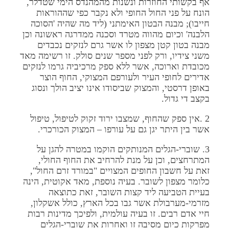
אף בקשותי החוזרות ונשנות מהמהנדס הימי שטדלר,
הונח על פני החול החופי ולא נקבר כפי שההוראות
חייבו); מבנה הבטון האימתני (ליד מה שהיה 'הסוכה
הלבנה' וכיום מהווה מטרד וסכנה ממדרגה ראשונה וכן
מבנה בטון קטן מצפון לו אשר גרם לנזקים נכבדים
משני צידיו, ורק לפני מספר שנים סולק. זו רשימה מאד
מכובדת וארוכה, אשר ללא ספק מרכיביה גרמו לנזקים
אדירים לחופי העיר ולעורפם המצוקי, החוף הוצר
באופן דרסטי, והמצוק שביסודו אינו יציב הולך ונסוג
בקצב די גדול.
2 .אין ספק שהחוף, שמצבו ירוד זקוק לטיפול, טיפול
אשר בין היתר יגן גם על עורפו – המצוק הכורכרי.
3. שוברי-הגלים המנותקים הוקמו במטרה להגן על
המתרחצים, וכן על מנת להרחיב את החוף החולי,
זאת על חשבון החופים המצויים "במורד זרם החול",
כלומר מצפון לשובר. בעיה נוספת, מאד אקוטית, הינה
בעיית הטביעה ליד קצות השובר, זאת כתוצאה
מזרמי-מערבולת אשר גבו בכל הארץ, כולל אשקלון,
חיי אדם רבים. זו בעיה עולמית, ולפיכך מדינות רבות
מפרקות כיום מסיבה זו ואחרות את שוברי-הגלים